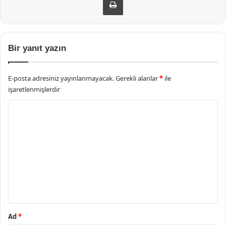
Bir yanıt yazın
E-posta adresiniz yayınlanmayacak.
Gerekli alanlar
*
ile
işaretlenmişlerdir
Y
o
r
u
m
*
Ad
*