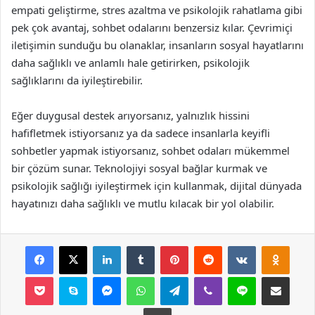
empati geliştirme, stres azaltma ve psikolojik rahatlama gibi
pek çok avantaj, sohbet odalarını benzersiz kılar. Çevrimiçi
iletişimin sunduğu bu olanaklar, insanların sosyal hayatlarını
daha sağlıklı ve anlamlı hale getirirken, psikolojik
sağlıklarını da iyileştirebilir.
Eğer duygusal destek arıyorsanız, yalnızlık hissini
hafifletmek istiyorsanız ya da sadece insanlarla keyifli
sohbetler yapmak istiyorsanız, sohbet odaları mükemmel
bir çözüm sunar. Teknolojiyi sosyal bağlar kurmak ve
psikolojik sağlığı iyileştirmek için kullanmak, dijital dünyada
hayatınızı daha sağlıklı ve mutlu kılacak bir yol olabilir.
Facebook
X
LinkedIn
Tumblr
Pinterest
Reddit
VKontakte
Odnok
Pocket
Skype
Messenger
WhatsApp
Telegram
Viber
Line
E-Posta ile payla
Yazdır