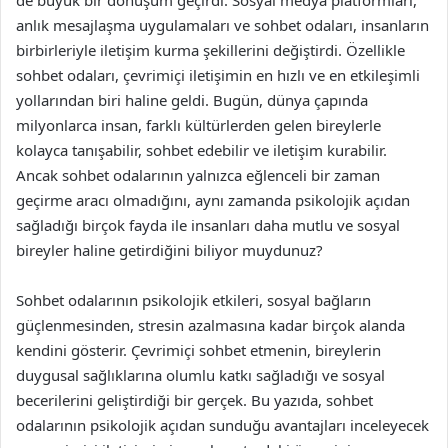
de büyük bir dönüşüm geçirdi. Sosyal medya platformları,
anlık mesajlaşma uygulamaları ve sohbet odaları, insanların
birbirleriyle iletişim kurma şekillerini değiştirdi. Özellikle
sohbet odaları, çevrimiçi iletişimin en hızlı ve en etkileşimli
yollarından biri haline geldi. Bugün, dünya çapında
milyonlarca insan, farklı kültürlerden gelen bireylerle
kolayca tanışabilir, sohbet edebilir ve iletişim kurabilir.
Ancak sohbet odalarının yalnızca eğlenceli bir zaman
geçirme aracı olmadığını, aynı zamanda psikolojik açıdan
sağladığı birçok fayda ile insanları daha mutlu ve sosyal
bireyler haline getirdiğini biliyor muydunuz?
Sohbet odalarının psikolojik etkileri, sosyal bağların
güçlenmesinden, stresin azalmasına kadar birçok alanda
kendini gösterir. Çevrimiçi sohbet etmenin, bireylerin
duygusal sağlıklarına olumlu katkı sağladığı ve sosyal
becerilerini geliştirdiği bir gerçek. Bu yazıda, sohbet
odalarının psikolojik açıdan sunduğu avantajları inceleyecek