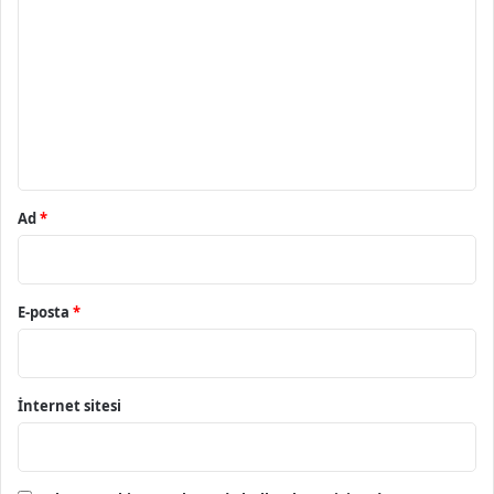
o
r
u
m
*
Ad
*
E-posta
*
İnternet sitesi