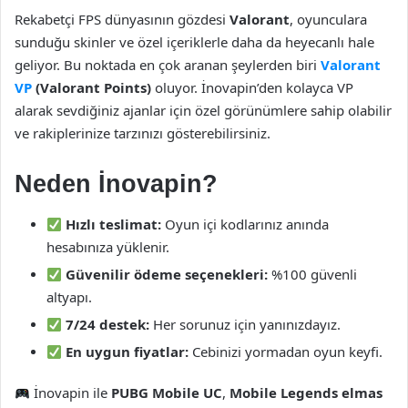
Rekabetçi FPS dünyasının gözdesi
Valorant
, oyunculara
sunduğu skinler ve özel içeriklerle daha da heyecanlı hale
geliyor. Bu noktada en çok aranan şeylerden biri
Valorant
VP
(Valorant Points)
oluyor. İnovapin’den kolayca VP
alarak sevdiğiniz ajanlar için özel görünümlere sahip olabilir
ve rakiplerinize tarzınızı gösterebilirsiniz.
Neden İnovapin?
Hızlı teslimat:
Oyun içi kodlarınız anında
hesabınıza yüklenir.
Güvenilir ödeme seçenekleri:
%100 güvenli
altyapı.
7/24 destek:
Her sorunuz için yanınızdayız.
En uygun fiyatlar:
Cebinizi yormadan oyun keyfi.
İnovapin ile
PUBG Mobile UC
,
Mobile Legends elmas