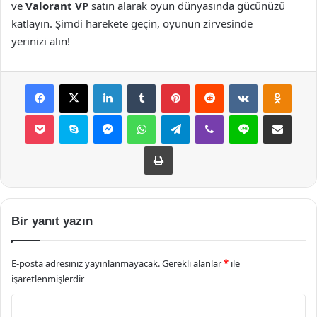
ve
Valorant VP
satın alarak oyun dünyasında gücünüzü
katlayın. Şimdi harekete geçin, oyunun zirvesinde
yerinizi alın!
Facebook
X
LinkedIn
Tumblr
Pinterest
Reddit
VKontakte
Odnok
Pocket
Skype
Messenger
WhatsApp
Telegram
Viber
Line
E-Posta ile payla
Yazdır
Bir yanıt yazın
E-posta adresiniz yayınlanmayacak.
Gerekli alanlar
*
ile
işaretlenmişlerdir
Y