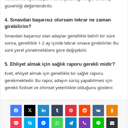
güvenliği değerlendirilir.
4. Sınavdan başarısız olursam tekrar ne zaman
girebilirim?
Sınavdan başarısız olan adaylar genellikle belirli bir süre
sonra, genellikle 1-2 ay içinde tekrar sınava girebilirler. Bu
süre yerel yönetmeliklere göre değişebilir.
5. Ehliyet almak için sağlık raporu gerekli midir?
Evet, ehliyet almak için genellikle bir sağlık raporu
gerekmektedir. Bu rapor, adayın sürüş yapabilmesi için
gerekli fiziksel ve zihinsel yeterlilikte olduğunu gösterir.
Facebook
X
LinkedIn
Tumblr
Pinterest
Reddit
VKontakte
Odnok
Pocket
Skype
Messenger
WhatsApp
Telegram
Viber
Line
E-Posta ile payla