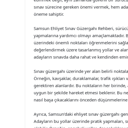
sınav sürecine gereken önemi vermek, hem adayl
öneme sahiptir.
Samsun Ehliyet Sınav Güzergahı Rehberi, sürücü a
yapmalarına yardımcı olmayı amaçlamaktadır. B
üzerindeki önemli noktaları öğrenmelerini sağlar
değerlendirmek üzere tasarlanmış yollar ve ala
adayların sınavda daha rahat ve kendinden emin 
Sınav güzergahı üzerinde yer alan belirli noktala
Örneğin, kavşaklar, duraklamalar, trafik ışıkları v
gerektiren alanlardır. Bu noktaların her birinde,
uygun bir şekilde hareket etmesi beklenir. Bu n
nasıl başa çıkacaklarını önceden düşünmelerine y
Ayrıca, Samsun’daki ehliyet sınav güzergahı genell
Adayların bu yollar üzerinde pratik yapmaları, s