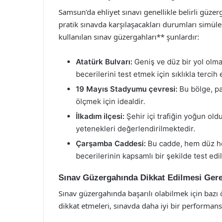
Samsun’da ehliyet sınavı genellikle belirli güze
pratik sınavda karşılaşacakları durumları simül
kullanılan sınav güzergahları** şunlardır:
Atatürk Bulvarı:
Geniş ve düz bir yol olma
becerilerini test etmek için sıklıkla tercih
19 Mayıs Stadyumu çevresi:
Bu bölge, pa
ölçmek için idealdir.
İlkadım ilçesi:
Şehir içi trafiğin yoğun ol
yetenekleri değerlendirilmektedir.
Çarşamba Caddesi:
Bu cadde, hem düz hem
becerilerinin kapsamlı bir şekilde test edi
Sınav Güzergahında Dikkat Edilmesi Ger
Sınav güzergahında başarılı olabilmek için bazı
dikkat etmeleri, sınavda daha iyi bir performans