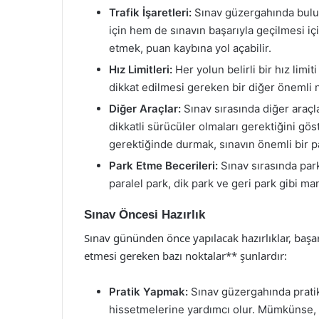
Trafik İşaretleri:
Sınav güzergahında bulun
için hem de sınavın başarıyla geçilmesi içi
etmek, puan kaybına yol açabilir.
Hız Limitleri:
Her yolun belirli bir hız limit
dikkat edilmesi gereken bir diğer önemli n
Diğer Araçlar:
Sınav sırasında diğer araçla
dikkatli sürücüler olmaları gerektiğini gö
gerektiğinde durmak, sınavın önemli bir pa
Park Etme Becerileri:
Sınav sırasında park
paralel park, dik park ve geri park gibi m
Sınav Öncesi Hazırlık
Sınav gününden önce yapılacak hazırlıklar, başarı
etmesi gereken bazı noktalar** şunlardır:
Pratik Yapmak:
Sınav güzergahında prati
hissetmelerine yardımcı olur. Mümkünse, e