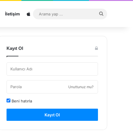
Sitemap
Arama
İletişim
yap
...
Kayıt Ol
Unuttunuz mu?
Beni hatırla
Kayıt Ol