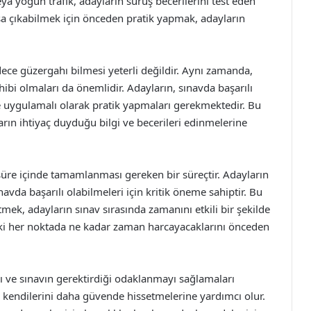
eya yoğun trafik, adayların sürüş becerilerini test eden
aşa çıkabilmek için önceden pratik yapmak, adayların
adece güzergahı bilmesi yeterli değildir. Aynı zamanda,
sahibi olmaları da önemlidir. Adayların, sınavda başarılı
ve uygulamalı olarak pratik yapmaları gerekmektedir. Bu
arın ihtiyaç duyduğu bilgi ve becerileri edinmelerine
r süre içinde tamamlanması gereken bir süreçtir. Adayların
vda başarılı olabilmeleri için kritik öneme sahiptir. Bu
tmek, adayların sınav sırasında zamanını etkili bir şekilde
eki her noktada ne kadar zaman harcayacaklarını önceden
ı ve sınavın gerektirdiği odaklanmayı sağlamaları
 kendilerini daha güvende hissetmelerine yardımcı olur.