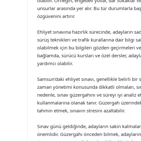
olabilir. Örneğin, engebeli yollar, dar sokaklar v
unsurlar arasında yer alır. Bu tür durumlarla b
özgüvenini artırır.
Ehliyet sınavına hazırlık sürecinde, adayların s
sürüş teknikleri ve trafik kurallarına dair bilgi 
olabilmek için bu bilgileri gözden geçirmeleri 
bağlamda, sürücü kursları ve özel dersler, adayl
yardımcı olabilir.
Samsun’daki ehliyet sınavı, genellikle belirli bi
zaman yönetimi konusunda dikkatli olmaları, sına
nedenle, sınav güzergahını ve süreyi iyi analiz e
kullanmalarına olanak tanır. Güzergah üzerind
tahmin etmek, sınavın stresini azaltabilir.
Sınav günü geldiğinde, adayların sakin kalmalar
önemlidir. Güzergahı önceden bilmek, adayların