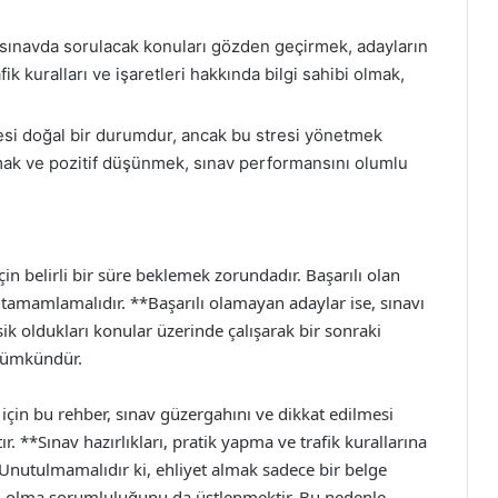
sınavda sorulacak konuları gözden geçirmek, adayların
fik kuralları ve işaretleri hakkında bilgi sahibi olmak,
si doğal bir durumdur, ancak bu stresi yönetmek
lmak ve pozitif düşünmek, sınav performansını olumlu
n belirli bir süre beklemek zorundadır. Başarılı olan
ri tamamlamalıdır. **Başarılı olamayan adaylar ise, sınavı
k oldukları konular üzerinde çalışarak bir sonraki
 mümkündür.
için bu rehber, sınav güzergahını ve dikkat edilmesi
r. **Sınav hazırlıkları, pratik yapma ve trafik kurallarına
. Unutulmamalıdır ki, ehliyet almak sadece bir belge
ü olma sorumluluğunu da üstlenmektir. Bu nedenle,