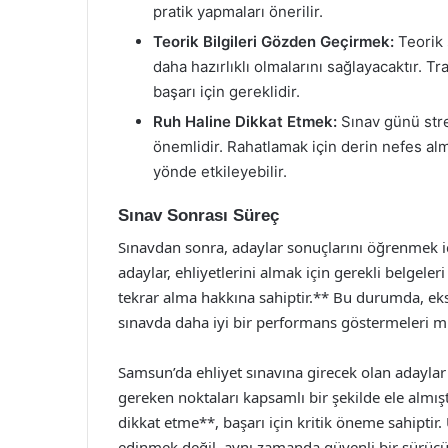
pratik yapmaları önerilir.
Teorik Bilgileri Gözden Geçirmek:
Teorik 
daha hazırlıklı olmalarını sağlayacaktır. Tra
başarı için gereklidir.
Ruh Haline Dikkat Etmek:
Sınav günü stre
önemlidir. Rahatlamak için derin nefes a
yönde etkileyebilir.
Sınav Sonrası Süreç
Sınavdan sonra, adaylar sonuçlarını öğrenmek içi
adaylar, ehliyetlerini almak için gerekli belgele
tekrar alma hakkına sahiptir.** Bu durumda, eksi
sınavda daha iyi bir performans göstermeleri
Samsun’da ehliyet sınavına girecek olan adaylar 
gereken noktaları kapsamlı bir şekilde ele almıştı
dikkat etme**, başarı için kritik öneme sahiptir
edinmek değil, aynı zamanda güvenli bir sürüc