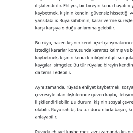
ilişkilendirilir. Ehliyet, bir bireyin kendi hayat
kaybetmek, kişinin kendini güvensiz hissettiği
yansıtabilir. Rüya sahibinin, karar verme süreçl
karşı karşıya olduğu anlamına gelebilir.
Bu rüya, bazen kişinin kendi içsel çatışmalarını 
istediği kararlar konusunda kararsız kalmış ve 
kaybetmek, kişinin kendi kimliğiyle ilgili sorg
kaygıları simgeler. Bu tür rüyalar, bireyin kendi
da temsil edebilir.
Aynı zamanda, rüyada ehliyet kaybetmek, sosyal h
çevresiyle olan ilişkilerinde güven kaybı, iletiş
ilişkilendirilebilir. Bu durum, kişinin sosyal ç
olabilir. Rüya sahibi, bu tür durumlarla başa çık
anlayabilir.
Rüyada ehliyet kaybetmek, aynı zamanda kişinin ge