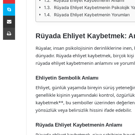
Rüyada Ehliyet Kaybetmenin Anlamı
Skype
Rüyada Ehliyet Kaybetmenin Psikolojik Ya
Rüyada Ehliyet Kaybetmenin Yorumları
E-Posta ile paylaş
Yazdır
Rüyada Ehliyet Kaybetmek: An
Rüyalar, insan psikolojisinin derinliklerine inen,
dünyadır. Rüyada ehliyet kaybetmek, birçok kişi
rüyada ehliyet kaybetmenin anlamını ve yorumlar
Ehliyetin Sembolik Anlamı
Ehliyet, günlük yaşamda bireyin sürüş yeteneğini
genellikle kişinin yaşamındaki kontrol, özgürlük
kaybetmek**, bu semboller üzerinden değerlendi
yönsüzlük veya belirsizlik hissini ifade edebilir.
Rüyada Ehliyet Kaybetmenin Anlamı
Rüyada ehliyet kaybetmek, rüya sahibinin hayat