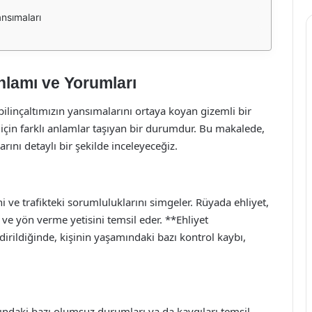
nsımaları
lamı ve Yorumları
 bilinçaltımızın yansımalarını ortaya koyan gizemli bir
 için farklı anlamlar taşıyan bir durumdur. Bu makalede,
ını detaylı bir şekilde inceleyeceğiz.
 ve trafikteki sorumluluklarını simgeler. Rüyada ehliyet,
 ve yön verme yetisini temsil eder. **Ehliyet
rildiğinde, kişinin yaşamındaki bazı kontrol kaybı,
ındaki bazı olumsuz durumları ya da kaygıları temsil