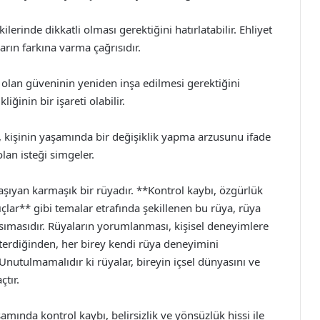
kilerinde dikkatli olması gerektiğini hatırlatabilir. Ehliyet
ların farkına varma çağrısıdır.
olan güveninin yeniden inşa edilmesi gerektiğini
iğinin bir işareti olabilir.
a, kişinin yaşamında bir değişiklik yapma arzusunu ifade
lan isteği simgeler.
aşıyan karmaşık bir rüyadır. **Kontrol kaybı, özgürlük
ıçlar** gibi temalar etrafında şekillenen bu rüya, rüya
nsımasıdır. Rüyaların yorumlanması, kişisel deneyimlere
sterdiğinden, her birey kendi rüya deneyimini
 Unutulmamalıdır ki rüyalar, bireyin içsel dünyasını ve
tır.
mında kontrol kaybı, belirsizlik ve yönsüzlük hissi ile