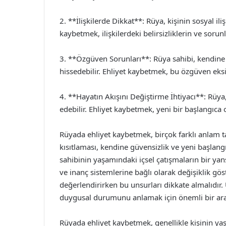
2. **İlişkilerde Dikkat**: Rüya, kişinin sosyal iliş
kaybetmek, ilişkilerdeki belirsizliklerin ve sorun
3. **Özgüven Sorunları**: Rüya sahibi, kendine 
hissedebilir. Ehliyet kaybetmek, bu özgüven eksikl
4. **Hayatın Akışını Değiştirme İhtiyacı**: Rüy
edebilir. Ehliyet kaybetmek, yeni bir başlangıca o
Rüyada ehliyet kaybetmek, birçok farklı anlam t
kısıtlaması, kendine güvensizlik ve yeni başlang
sahibinin yaşamındaki içsel çatışmaların bir ya
ve inanç sistemlerine bağlı olarak değişiklik gö
değerlendirirken bu unsurları dikkate almalıdır.
duygusal durumunu anlamak için önemli bir araç
Rüyada ehliyet kaybetmek, genellikle kişinin yaşa