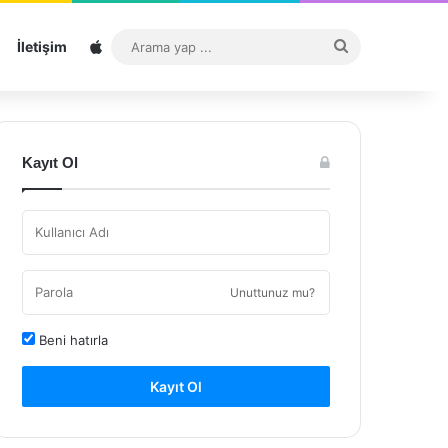
Sitemap
Arama
İletişim
yap
...
Kayıt Ol
Unuttunuz mu?
Beni hatırla
Kayıt Ol