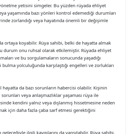
ını yönetme yetisini simgeler. Bu yüzden rüyada ehliyet
 veya yaşamında bazı yönleri kontrol edemediği durumları
erinde zorlandığı veya hayatında önemli bir değişimle
da ortaya koyabilir. Rüya sahibi, belki de hayatta almak
bu durum onu ruhsal olarak etkilemiştir. Rüyada ehliyet
ulamaları ve bu sorgulamaların sonucunda yaşadığı
ni bulma yolculuğunda karşılaştığı engelleri ve zorlukları
ayatta da bazı sorunların habercisi olabilir. Kişinin
im sorunları veya anlaşmazlıklar yaşaması rüya ile
evresinde kendini yalnız veya dışlanmış hissetmesine neden
mak için daha fazla çaba sarf etmesi gerektiğini
leceğiyle ilgili kaygılarını da yansıtabilir. Rüya sahibi,