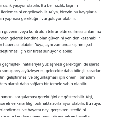
izlik yaşıyor olabilir. Bu belirsizlik, kişinin
lerlemesini engelleyebilir. Rüya, bireyin bu kaygılarla
an yapması gerektiğini vurguluyor olabilir.
n güvenin veya kontrolün tekrar elde edilmesi anlamına
esinden gelerek kendine olan güvenini yeniden kazanabilir.
habercisi olabilir. Rüya, aynı zamanda kişinin içsel
ştirmesi için bir fırsat sunuyor olabilir.
geçmişteki hatalarıyla yüzleşmesi gerektiğini de işaret
n sonuçlarıyla yüzleşerek, gelecekte daha bilinçli kararlar
dini geliştirmesi ve olgunlaşması için önemli bir adım
ders alarak daha sağlam bir temele sahip olabilir.
nancını sorgulaması gerektiğini de gösterebilir. Kişi,
reti ve kararlılığı bulmakta zorlanıyor olabilir. Bu rüya,
lendirmesi ve hayatta neyi gerçekten istediğini
 bu süreçte kendine güvenmeyi öğrenmeli ve hayatta