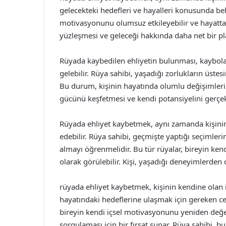
gelecekteki hedefleri ve hayalleri konusunda belirs
motivasyonunu olumsuz etkileyebilir ve hayatta i
yüzleşmesi ve geleceği hakkında daha net bir pl
Rüyada kaybedilen ehliyetin bulunması, kaybola
gelebilir. Rüya sahibi, yaşadığı zorlukların üst
Bu durum, kişinin hayatında olumlu değişimlerin 
gücünü keşfetmesi ve kendi potansiyelini gerçekle
Rüyada ehliyet kaybetmek, aynı zamanda kişinin 
edebilir. Rüya sahibi, geçmişte yaptığı seçimleri
almayı öğrenmelidir. Bu tür rüyalar, bireyin ken
olarak görülebilir. Kişi, yaşadığı deneyimlerden 
rüyada ehliyet kaybetmek, kişinin kendine olan i
hayatındaki hedeflerine ulaşmak için gereken cesa
bireyin kendi içsel motivasyonunu yeniden değer
sorgulaması için bir fırsat sunar. Rüya sahibi,