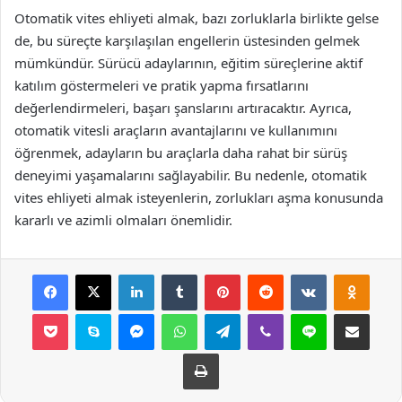
Otomatik vites ehliyeti almak, bazı zorluklarla birlikte gelse
de, bu süreçte karşılaşılan engellerin üstesinden gelmek
mümkündür. Sürücü adaylarının, eğitim süreçlerine aktif
katılım göstermeleri ve pratik yapma fırsatlarını
değerlendirmeleri, başarı şanslarını artıracaktır. Ayrıca,
otomatik vitesli araçların avantajlarını ve kullanımını
öğrenmek, adayların bu araçlarla daha rahat bir sürüş
deneyimi yaşamalarını sağlayabilir. Bu nedenle, otomatik
vites ehliyeti almak isteyenlerin, zorlukları aşma konusunda
kararlı ve azimli olmaları önemlidir.
Facebook
X
LinkedIn
Tumblr
Pinterest
Reddit
VKontakte
Odnok
Pocket
Skype
Messenger
WhatsApp
Telegram
Viber
Line
E-Posta ile payla
Yazdır