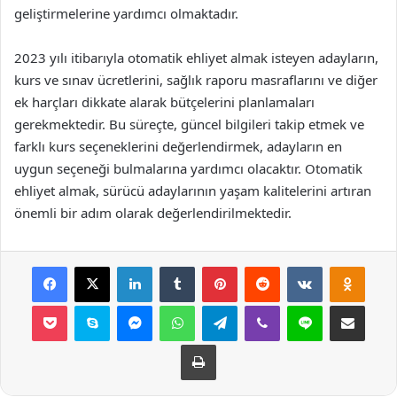
geliştirmelerine yardımcı olmaktadır.
2023 yılı itibarıyla otomatik ehliyet almak isteyen adayların,
kurs ve sınav ücretlerini, sağlık raporu masraflarını ve diğer
ek harçları dikkate alarak bütçelerini planlamaları
gerekmektedir. Bu süreçte, güncel bilgileri takip etmek ve
farklı kurs seçeneklerini değerlendirmek, adayların en
uygun seçeneği bulmalarına yardımcı olacaktır. Otomatik
ehliyet almak, sürücü adaylarının yaşam kalitelerini artıran
önemli bir adım olarak değerlendirilmektedir.
Facebook
X
LinkedIn
Tumblr
Pinterest
Reddit
VKontakte
Odnok
Pocket
Skype
Messenger
WhatsApp
Telegram
Viber
Line
E-Posta ile payla
Yazdır