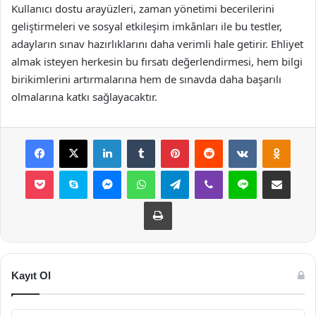
Kullanıcı dostu arayüzleri, zaman yönetimi becerilerini
geliştirmeleri ve sosyal etkileşim imkânları ile bu testler,
adayların sınav hazırlıklarını daha verimli hale getirir. Ehliyet
almak isteyen herkesin bu fırsatı değerlendirmesi, hem bilgi
birikimlerini artırmalarına hem de sınavda daha başarılı
olmalarına katkı sağlayacaktır.
Facebook
X
LinkedIn
Tumblr
Pinterest
Reddit
VKontakte
Odnok
Pocket
Skype
Messenger
WhatsApp
Telegram
Viber
Line
E-Posta ile payla
Yazdır
Kayıt Ol