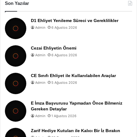
Son Yazılar
D1 Ehliyet Yenileme Süreci ve Gereklilikler
Admin
6 Ağustos 2026
Cezai Ehliyetin Önemi
Admin
6 Ağustos 2026
CE Sınıfı Ehliyet ile Kullanılabilen Araçlar
Admin
5 Ağustos 2026
E İmza Başvurusu Yapmadan Önce Bilmeniz
Gereken Detaylar
Admin
1 Ağustos 2026
Zarif Hediye Kutuları ile Kalıcı Bir İz Bırakın