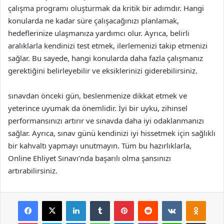
çalışma programı oluşturmak da kritik bir adımdır. Hangi
konularda ne kadar süre çalışacağınızı planlamak,
hedeflerinize ulaşmanıza yardımcı olur. Ayrıca, belirli
aralıklarla kendinizi test etmek, ilerlemenizi takip etmenizi
sağlar. Bu sayede, hangi konularda daha fazla çalışmanız
gerektiğini belirleyebilir ve eksiklerinizi giderebilirsiniz.
sınavdan önceki gün, beslenmenize dikkat etmek ve
yeterince uyumak da önemlidir. İyi bir uyku, zihinsel
performansınızı artırır ve sınavda daha iyi odaklanmanızı
sağlar. Ayrıca, sınav günü kendinizi iyi hissetmek için sağlıklı
bir kahvaltı yapmayı unutmayın. Tüm bu hazırlıklarla,
Online Ehliyet Sınavı’nda başarılı olma şansınızı
artırabilirsiniz.
Facebook
X
LinkedIn
Tumblr
Pinterest
Reddit
VKontakte
Odnok
Pocket
Skype
Messenger
WhatsApp
Telegram
Viber
Line
E-Posta ile payla