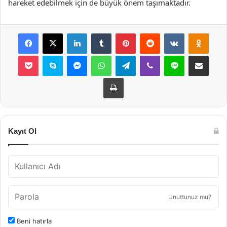
hareket edebilmek için de büyük önem taşımaktadır.
Facebook
X
LinkedIn
Tumblr
Pinterest
Reddit
VKontakte
Odnok
Pocket
Skype
Messenger
WhatsApp
Telegram
Viber
Line
E-Posta ile payla
Yazdır
Kayıt Ol
Unuttunuz mu?
Beni hatırla