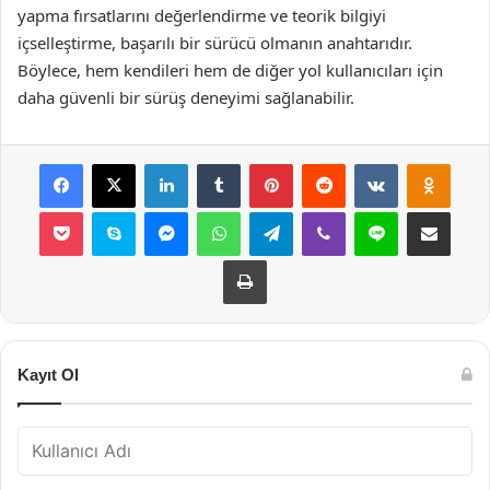
yapma fırsatlarını değerlendirme ve teorik bilgiyi
içselleştirme, başarılı bir sürücü olmanın anahtarıdır.
Böylece, hem kendileri hem de diğer yol kullanıcıları için
daha güvenli bir sürüş deneyimi sağlanabilir.
Facebook
X
LinkedIn
Tumblr
Pinterest
Reddit
VKontakte
Odnok
Pocket
Skype
Messenger
WhatsApp
Telegram
Viber
Line
E-Posta ile payla
Yazdır
Kayıt Ol