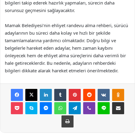
bilgileri takip ederek hazırlık yapmaları, sürecin daha
sorunsuz geçmesini sağlayacaktır.
Mamak Belediyesi’nin ehliyet randevu alma rehberi, sürücü
adaylarının bu süreci daha kolay ve hızlı bir şekilde
tamamlamalarına yardımcı olmaktadır. Doğru bilgi ve
belgelerle hareket eden adaylar, hem zaman kaybını
önleyecek hem de ehliyet alma süreçlerini daha verimli bir
hale getireceklerdir. Bu nedenle, adayların rehberdeki
bilgileri dikkate alarak hareket etmeleri önerilmektedir.
Facebook
X
LinkedIn
Tumblr
Pinterest
Reddit
VKontakte
Odnok
Pocket
Skype
Messenger
WhatsApp
Telegram
Viber
Line
E-Posta ile payla
Yazdır