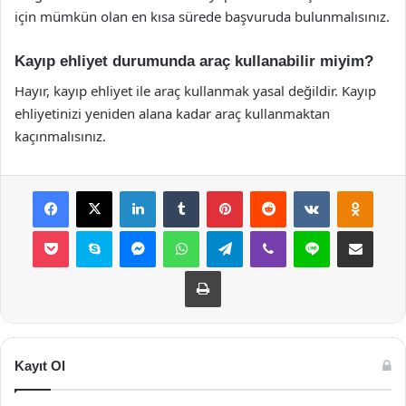
için mümkün olan en kısa sürede başvuruda bulunmalısınız.
Kayıp ehliyet durumunda araç kullanabilir miyim?
Hayır, kayıp ehliyet ile araç kullanmak yasal değildir. Kayıp
ehliyetinizi yeniden alana kadar araç kullanmaktan
kaçınmalısınız.
Facebook
X
LinkedIn
Tumblr
Pinterest
Reddit
VKontakte
Odnok
Pocket
Skype
Messenger
WhatsApp
Telegram
Viber
Line
E-Posta ile payla
Yazdır
Kayıt Ol