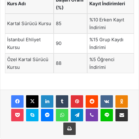
Kurs Adı
Kayıt İndirimleri
(%)
%10 Erken Kayıt
Kartal Sürücü Kursu
85
İndirimi
İstanbul Ehliyet
%15 Grup Kaydı
90
Kursu
İndirimi
Özel Kartal Sürücü
%5 Öğrenci
88
Kursu
İndirimi
Facebook
X
LinkedIn
Tumblr
Pinterest
Reddit
VKontakte
Odnok
Pocket
Skype
Messenger
WhatsApp
Telegram
Viber
Line
E-Posta ile payla
Yazdır