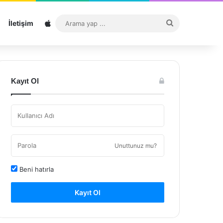
Sitemap
Arama
İletişim
yap
...
Kayıt Ol
Unuttunuz mu?
Beni hatırla
Kayıt Ol