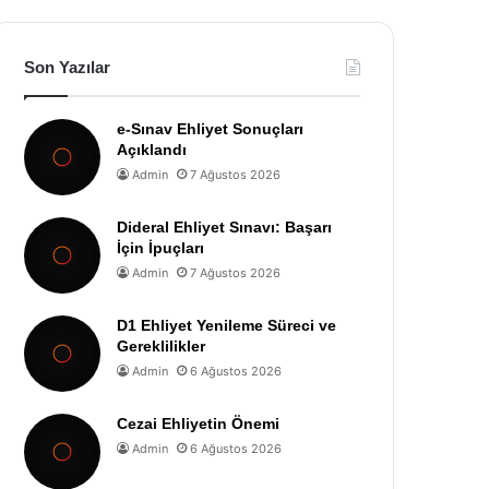
Son Yazılar
e-Sınav Ehliyet Sonuçları
Açıklandı
Admin
7 Ağustos 2026
Dideral Ehliyet Sınavı: Başarı
İçin İpuçları
Admin
7 Ağustos 2026
D1 Ehliyet Yenileme Süreci ve
Gereklilikler
Admin
6 Ağustos 2026
Cezai Ehliyetin Önemi
Admin
6 Ağustos 2026