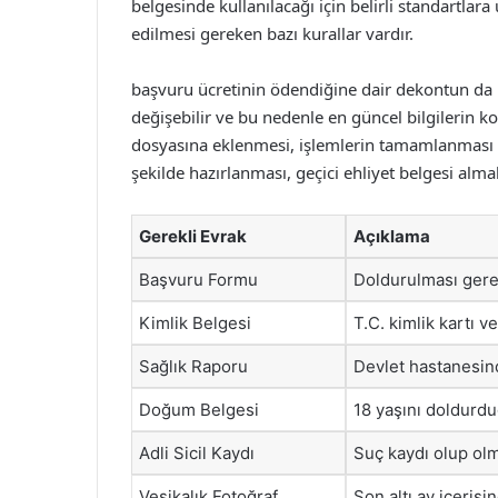
belgesinde kullanılacağı için belirli standartlar
edilmesi gereken bazı kurallar vardır.
başvuru ücretinin ödendiğine dair dekontun da h
değişebilir ve bu nedenle en güncel bilgilerin 
dosyasına eklenmesi, işlemlerin tamamlanması aç
şekilde hazırlanması, geçici ehliyet belgesi almak
Gerekli Evrak
Açıklama
Başvuru Formu
Doldurulması gere
Kimlik Belgesi
T.C. kimlik kartı v
Sağlık Raporu
Devlet hastanesin
Doğum Belgesi
18 yaşını doldurdu
Adli Sicil Kaydı
Suç kaydı olup olm
Vesikalık Fotoğraf
Son altı ay içerisi