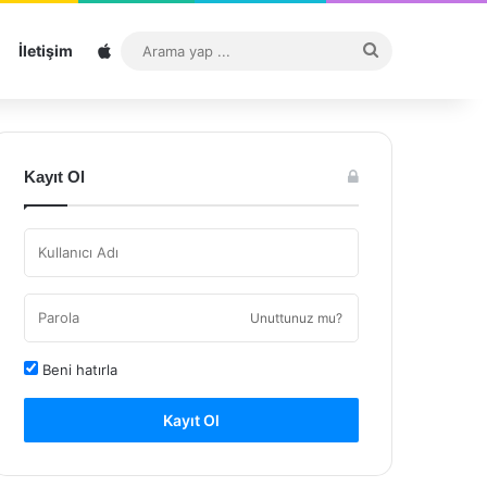
Sitemap
Arama
İletişim
yap
...
Kayıt Ol
Unuttunuz mu?
Beni hatırla
Kayıt Ol