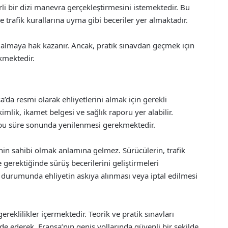
li bir dizi manevra gerçekleştirmesini istemektedir. Bu
rafik kurallarına uyma gibi beceriler yer almaktadır.
ni almaya hak kazanır. Ancak, pratik sınavdan geçmek için
kmektedir.
a’da resmi olarak ehliyetlerini almak için gerekli
mlik, ikamet belgesi ve sağlık raporu yer alabilir.
 ve bu süre sonunda yenilenmesi gerekmektedir.
nin sahibi olmak anlamına gelmez. Sürücülerin, trafik
 gerektiğinde sürüş becerilerini geliştirmeleri
er durumunda ehliyetin askıya alınması veya iptal edilmesi
ereklilikler içermektedir. Teorik ve pratik sınavları
de ederek, Fransa’nın geniş yollarında güvenli bir şekilde