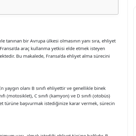
le tanınan bir Avrupa ülkesi olmasının yanı sıra, ehliyet
 Fransa’da araç kullanma yetkisi elde etmek isteyen
rmektedir. Bu makalede, Fransa’da ehliyet alma sürecini
n yaygın olanı B sınıfı ehliyettir ve genellikle binek
nıfı (motosiklet), C sınıfı (kamyon) ve D sınıfı (otobüs)
yet türüne başvurmak istediğinize karar vermek, sürecin
nimum yaşı, almak istediği ehliyet türüne bağlıdır. B