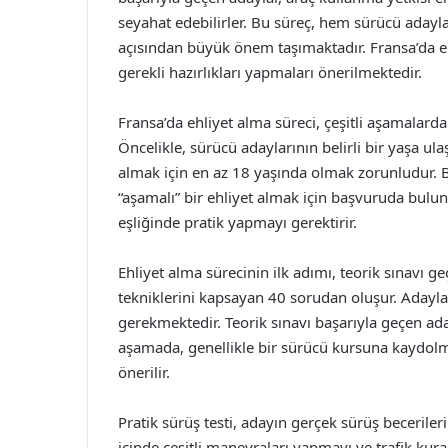
seyahat edebilirler. Bu süreç, hem sürücü adayla
açısından büyük önem taşımaktadır. Fransa’da ehl
gerekli hazırlıkları yapmaları önerilmektedir.
Fransa’da ehliyet alma süreci, çeşitli aşamalarda
Öncelikle, sürücü adaylarının belirli bir yaşa u
almak için en az 18 yaşında olmak zorunludur. B
“aşamalı” bir ehliyet almak için başvuruda buluna
eşliğinde pratik yapmayı gerektirir.
Ehliyet alma sürecinin ilk adımı, teorik sınavı ge
tekniklerini kapsayan 40 sorudan oluşur. Adayl
gerekmektedir. Teorik sınavı başarıyla geçen aday
aşamada, genellikle bir sürücü kursuna kaydolm
önerilir.
Pratik sürüş testi, adayın gerçek sürüş becerilerin
içinde çeşitli manevraları yapmayı ve trafik kur