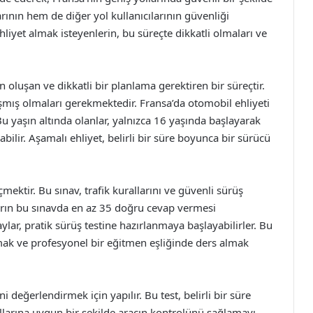
rının hem de diğer yol kullanıcılarının güvenliği
iyet almak isteyenlerin, bu süreçte dikkatli olmaları ve
n oluşan ve dikkatli bir planlama gerektiren bir süreçtir.
laşmış olmaları gerekmektedir. Fransa’da otomobil ehliyeti
u yaşın altında olanlar, yalnızca 16 yaşında başlayarak
bilir. Aşamalı ehliyet, belirli bir süre boyunca bir sürücü
çmektir. Bu sınav, trafik kurallarını ve güvenli sürüş
arın bu sınavda en az 35 doğru cevap vermesi
lar, pratik sürüş testine hazırlanmaya başlayabilirler. Bu
ak ve profesyonel bir eğitmen eşliğinde ders almak
i değerlendirmek için yapılır. Bu test, belirli bir süre
allarına uygun bir şekilde aracın kontrolünü sağlamayı