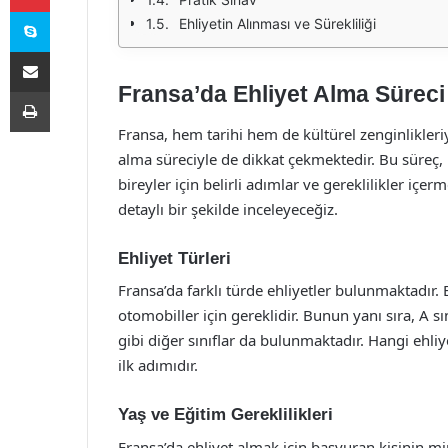
Skype
Ehliyetin Alınması ve Sürekliliği
E-Posta ile paylaş
Fransa’da Ehliyet Alma Süreci
Yazdır
Fransa, hem tarihi hem de kültürel zenginlikleriy
alma süreciyle de dikkat çekmektedir. Bu süreç,
bireyler için belirli adımlar ve gereklilikler içe
detaylı bir şekilde inceleyeceğiz.
Ehliyet Türleri
Fransa’da farklı türde ehliyetler bulunmaktadır. E
otomobiller için gereklidir. Bunun yanı sıra, A sı
gibi diğer sınıflar da bulunmaktadır. Hangi ehli
ilk adımıdır.
Yaş ve Eğitim Gereklilikleri
Fransa’da ehliyet almak için başvuran kişinin mi