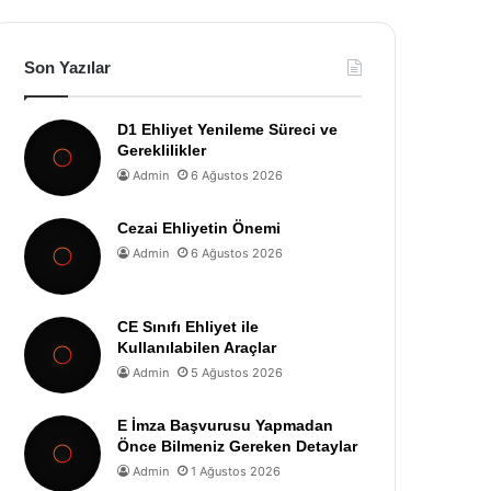
Son Yazılar
D1 Ehliyet Yenileme Süreci ve
Gereklilikler
Admin
6 Ağustos 2026
Cezai Ehliyetin Önemi
Admin
6 Ağustos 2026
CE Sınıfı Ehliyet ile
Kullanılabilen Araçlar
Admin
5 Ağustos 2026
E İmza Başvurusu Yapmadan
Önce Bilmeniz Gereken Detaylar
Admin
1 Ağustos 2026