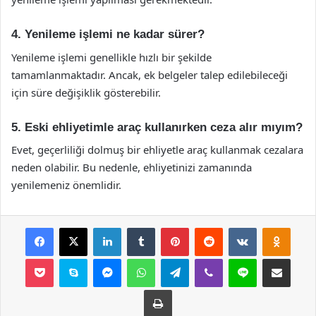
4. Yenileme işlemi ne kadar sürer?
Yenileme işlemi genellikle hızlı bir şekilde
tamamlanmaktadır. Ancak, ek belgeler talep edilebileceği
için süre değişiklik gösterebilir.
5. Eski ehliyetimle araç kullanırken ceza alır mıyım?
Evet, geçerliliği dolmuş bir ehliyetle araç kullanmak cezalara
neden olabilir. Bu nedenle, ehliyetinizi zamanında
yenilemeniz önemlidir.
Facebook
X
LinkedIn
Tumblr
Pinterest
Reddit
VKontakte
Odnok
Pocket
Skype
Messenger
WhatsApp
Telegram
Viber
Line
E-Posta ile payla
Yazdır