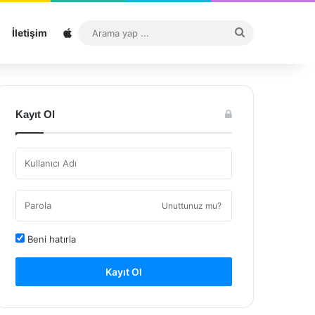
Sitemap
Arama
İletişim
yap
...
Kayıt Ol
Unuttunuz mu?
Beni hatırla
Kayıt Ol