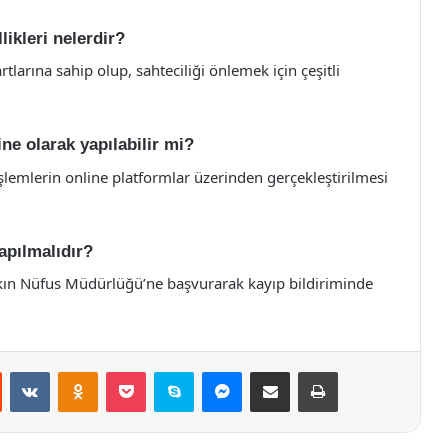
likleri nelerdir?
rtlarına sahip olup, sahteciliği önlemek için çeşitli
ine olarak yapılabilir mi?
şlemlerin online platformlar üzerinden gerçekleştirilmesi
yapılmalıdır?
yakın Nüfus Müdürlüğü’ne başvurarak kayıp bildiriminde
st
Reddit
VKontakte
Odnoklassniki
Pocket
Skype
Messenger
E-Posta ile paylaş
Yazdır