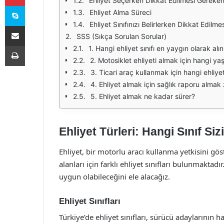
Ehliyet Seçerken Dikkat Edilmesi Gereken
Skype
Ehliyet Alma Süreci
Ehliyet Sınıfınızı Belirlerken Dikkat Edilm
E-Posta ile paylaş
SSS (Sıkça Sorulan Sorular)
Yazdır
1. Hangi ehliyet sınıfı en yaygın olarak al
2. Motosiklet ehliyeti almak için hangi yaş 
3. Ticari araç kullanmak için hangi ehliyet
4. Ehliyet almak için sağlık raporu almak
5. Ehliyet almak ne kadar sürer?
Ehliyet Türleri: Hangi Sınıf Si
Ehliyet, bir motorlu aracı kullanma yetkisini göst
alanları için farklı ehliyet sınıfları bulunmaktadır
uygun olabileceğini ele alacağız.
Ehliyet Sınıfları
Türkiye’de ehliyet sınıfları, sürücü adaylarının h