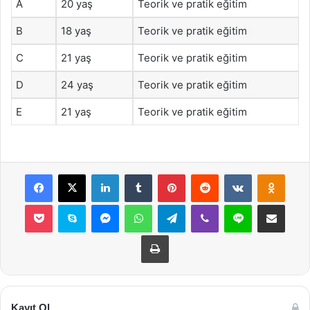
A
20 yaş
Teorik ve pratik eğitim
B
18 yaş
Teorik ve pratik eğitim
C
21 yaş
Teorik ve pratik eğitim
D
24 yaş
Teorik ve pratik eğitim
E
21 yaş
Teorik ve pratik eğitim
Facebook
X
LinkedIn
Tumblr
Pinterest
Reddit
VKontakte
Odnok
Pocket
Skype
Messenger
WhatsApp
Telegram
Viber
Line
E-Posta ile payla
Yazdır
Kayıt Ol