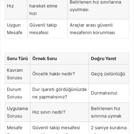
Belirlenen hız sınırlarına
Hız
hareket etme
uyulması
hızı
Uygun
Güvenli takip
Araçlar arası güvenli
Mesafe
mesafesi
mesafenin korunması
Soru Türü
Örnek Soru
Doğru Yanıt
Kavram
Öncelik hakkı nedir?
Geçiş üstünlüğü
Sorusu
Durum
Dur işareti gördüğünüzde
Durmalısınız
Sorusu
ne yapmalısınız?
Uygulama
Belirlenen hız
Hız sınırı nedir?
Sorusu
sınırına uymak
Mesafe
Güvenli takip mesafesi
2 saniye kuralına