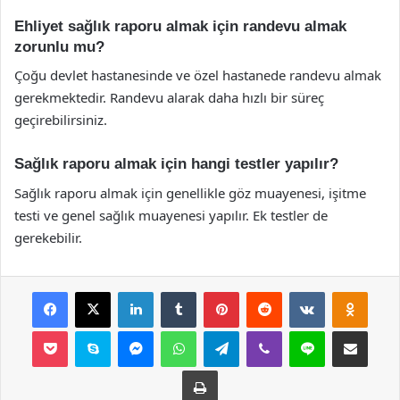
Ehliyet sağlık raporu almak için randevu almak
zorunlu mu?
Çoğu devlet hastanesinde ve özel hastanede randevu almak
gerekmektedir. Randevu alarak daha hızlı bir süreç
geçirebilirsiniz.
Sağlık raporu almak için hangi testler yapılır?
Sağlık raporu almak için genellikle göz muayenesi, işitme
testi ve genel sağlık muayenesi yapılır. Ek testler de
gerekebilir.
Facebook
X
LinkedIn
Tumblr
Pinterest
Reddit
VKontakte
Odnok
Pocket
Skype
Messenger
WhatsApp
Telegram
Viber
Line
E-Posta ile payla
Yazdır