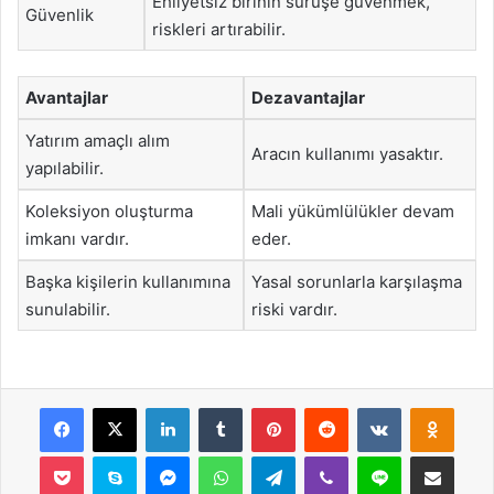
Ehliyetsiz birinin sürüşe güvenmek,
Güvenlik
riskleri artırabilir.
Avantajlar
Dezavantajlar
Yatırım amaçlı alım
Aracın kullanımı yasaktır.
yapılabilir.
Koleksiyon oluşturma
Mali yükümlülükler devam
imkanı vardır.
eder.
Başka kişilerin kullanımına
Yasal sorunlarla karşılaşma
sunulabilir.
riski vardır.
Facebook
X
LinkedIn
Tumblr
Pinterest
Reddit
VKontakte
Odnok
Pocket
Skype
Messenger
WhatsApp
Telegram
Viber
Line
E-Posta ile payla