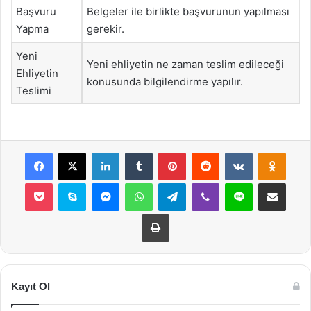
Başvuru
Belgeler ile birlikte başvurunun yapılması
Yapma
gerekir.
Yeni
Yeni ehliyetin ne zaman teslim edileceği
Ehliyetin
konusunda bilgilendirme yapılır.
Teslimi
Facebook
X
LinkedIn
Tumblr
Pinterest
Reddit
VKontakte
Odnok
Pocket
Skype
Messenger
WhatsApp
Telegram
Viber
Line
E-Posta ile payla
Yazdır
Kayıt Ol