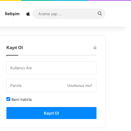
Sitemap
Arama
İletişim
yap
...
Kayıt Ol
Unuttunuz mu?
Beni hatırla
Kayıt Ol