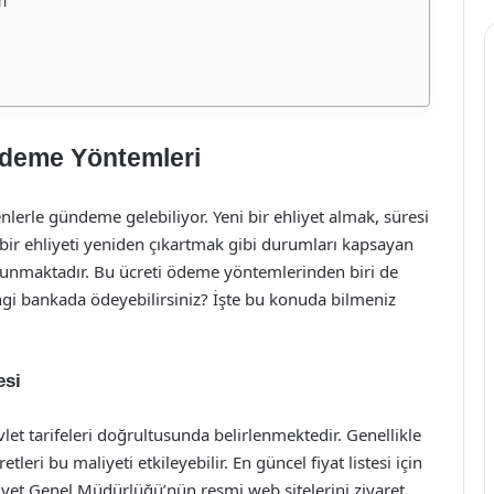
i
Ödeme Yöntemleri
nlerle gündeme gelebiliyor. Yeni bir ehliyet almak, süresi
bir ehliyeti yeniden çıkartmak gibi durumları kapsayan
ulunmaktadır. Bu ücreti ödeme yöntemlerinden biri de
angi bankada ödeyebilirsiniz? İşte bu konuda bilmeniz
esi
vlet tarifeleri doğrultusunda belirlenmektedir. Genellikle
tleri bu maliyeti etkileyebilir. En güncel fiyat listesi için
iyet Genel Müdürlüğü’nün resmi web sitelerini ziyaret