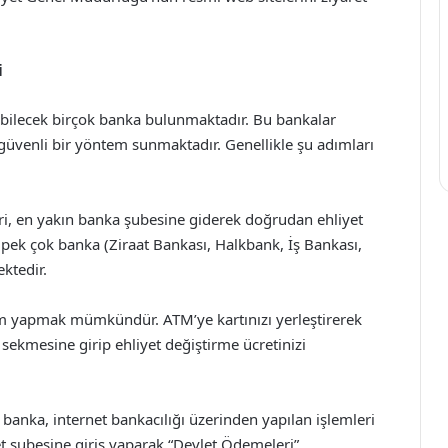
i
labilecek birçok banka bulunmaktadır. Bu bankalar
 güvenli bir yöntem sunmaktadır. Genellikle şu adımları
ri, en yakın banka şubesine giderek doğrudan ehliyet
 pek çok banka (Ziraat Bankası, Halkbank, İş Bankası,
ktedir.
em yapmak mümkündür. ATM’ye kartınızı yerleştirerek
ekmesine girip ehliyet değiştirme ücretinizi
anka, internet bankacılığı üzerinden yapılan işlemleri
t şubesine giriş yaparak “Devlet Ödemeleri”