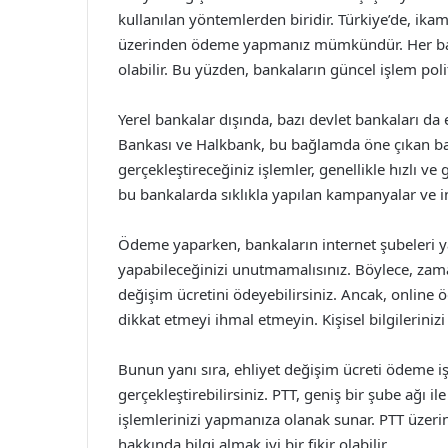
kullanılan yöntemlerden biridir. Türkiye’de, ikame
üzerinden ödeme yapmanız mümkündür. Her bank
olabilir. Bu yüzden, bankaların güncel işlem po
Yerel bankalar dışında, bazı devlet bankaları da e
Bankası ve Halkbank, bu bağlamda öne çıkan ban
gerçekleştireceğiniz işlemler, genellikle hızlı 
bu bankalarda sıklıkla yapılan kampanyalar ve in
Ödeme yaparken, bankaların internet şubeleri y
yapabileceğinizi unutmamalısınız. Böylece, zam
değişim ücretini ödeyebilirsiniz. Ancak, online
dikkat etmeyi ihmal etmeyin. Kişisel bilgilerini
Bunun yanı sıra, ehliyet değişim ücreti ödeme işl
gerçekleştirebilirsiniz. PTT, geniş bir şube ağı i
işlemlerinizi yapmanıza olanak sunar. PTT üzeri
hakkında bilgi almak iyi bir fikir olabilir.