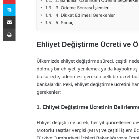
2. Bankalar Üzerinden Ödeme Seçenekler
Skype
3. Ödeme Sonrası İşlemler
4. Dikkat Edilmesi Gerekenler
E-Posta ile paylaş
5. Sonuç
Yazdır
Ehliyet Değiştirme Ücreti ve 
Ülkemizde ehliyet değiştirme süreci, çeşitli nede
dolmuş bir ehliyeti yenilemek ya da kaybolmuş 
bu süreçte, ödenmesi gereken belli bir ücret b
bankalardır. Peki, ehliyet değiştirme ücretini h
gerekenler:
1. Ehliyet Değiştirme Ücretinin Belirlenm
Ehliyet değiştirme ücreti, her yıl güncellenen de
Motorlu Taşıtlar Vergisi (MTV) ve çeşitli işlem ücre
Türkiye Cumhuriyeti İçişleri Bakanlığı veya Emn