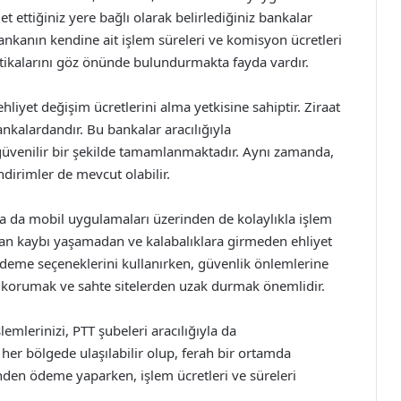
t ettiğiniz yere bağlı olarak belirlediğiniz bankalar
anın kendine ait işlem süreleri ve komisyon ücretleri
litikalarını göz önünde bulundurmakta fayda vardır.
hliyet değişim ücretlerini alma yetkisine sahiptir. Ziraat
kalardandır. Bu bankalar aracılığıyla
ve güvenilir bir şekilde tamamlanmaktadır. Aynı zamanda,
dirimler de mevcut olabilir.
a da mobil uygulamaları üzerinden de kolaylıkla işlem
an kaybı yaşamadan ve kalabalıklara girmeden ehliyet
 ödeme seçeneklerini kullanırken, güvenlik önlemlerine
zi korumak ve sahte sitelerden uzak durmak önemlidir.
emlerinizi, PTT şubeleri aracılığıyla da
le her bölgede ulaşılabilir olup, ferah bir ortamda
nden ödeme yaparken, işlem ücretleri ve süreleri