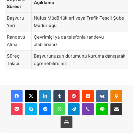
Açıklama
Süreci
Başvuru
Nüfus Müdürlükleri veya Trafik Tescil Şube
Yeri
Müdürlüğü
Randevu
Çevrimiçi ya da telefonla randevu
Alma
alabilirsiniz
Süreç
Başvurunuzun durumunu kuruma danışarak
Takibi
öğrenebilirsiniz
Facebook
X
LinkedIn
Tumblr
Pinterest
Reddit
VKontakte
Odnok
Pocket
Skype
Messenger
WhatsApp
Telegram
Viber
Line
E-Posta ile payla
Yazdır