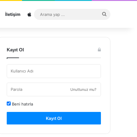
Sitemap
Arama
İletişim
yap
...
Kayıt Ol
Unuttunuz mu?
Beni hatırla
Kayıt Ol