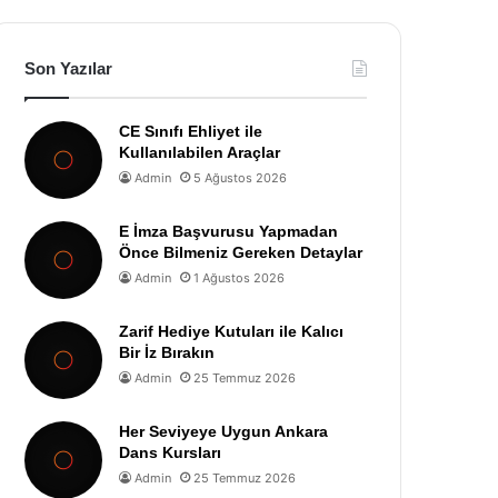
Son Yazılar
CE Sınıfı Ehliyet ile
Kullanılabilen Araçlar
Admin
5 Ağustos 2026
E İmza Başvurusu Yapmadan
Önce Bilmeniz Gereken Detaylar
Admin
1 Ağustos 2026
Zarif Hediye Kutuları ile Kalıcı
Bir İz Bırakın
Admin
25 Temmuz 2026
Her Seviyeye Uygun Ankara
Dans Kursları
Admin
25 Temmuz 2026