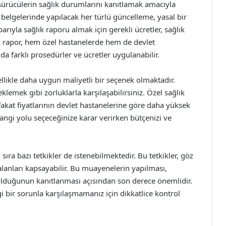
, sürücülerin sağlık durumlarını kanıtlamak amacıyla
 belgelerinde yapılacak her türlü güncelleme, yasal bir
barıyla sağlık raporu almak için gerekli ücretler, sağlık
u rapor, hem özel hastanelerde hem de devlet
da farklı prosedürler ve ücretler uygulanabilir.
llikle daha uygun maliyetli bir seçenek olmaktadır.
emek gibi zorluklarla karşılaşabilirsiniz. Özel sağlık
fakat fiyatlarının devlet hastanelerine göre daha yüksek
ngi yolu seçeceğinize karar verirken bütçenizi ve
ıra bazı tetkikler de istenebilmektedir. Bu tetkikler, göz
anları kapsayabilir. Bu muayenelerin yapılması,
olduğunun kanıtlanması açısından son derece önemlidir.
gi bir sorunla karşılaşmamanız için dikkatlice kontrol