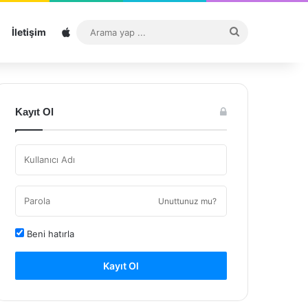
Sitemap
Arama
İletişim
yap
...
Kayıt Ol
Unuttunuz mu?
Beni hatırla
Kayıt Ol