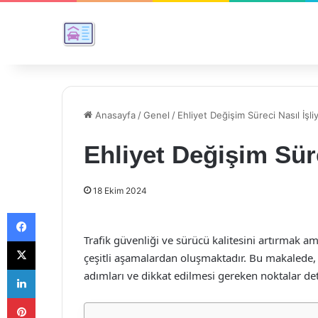
Anasayfa
/
Genel
/
Ehliyet Değişim Süreci Nasıl İşli
Ehliyet Değişim Süre
18 Ekim 2024
Facebook
Trafik güvenliği ve sürücü kalitesini artırmak a
X
çeşitli aşamalardan oluşmaktadır. Bu makalede, e
LinkedIn
adımları ve dikkat edilmesi gereken noktalar detay
Pinterest