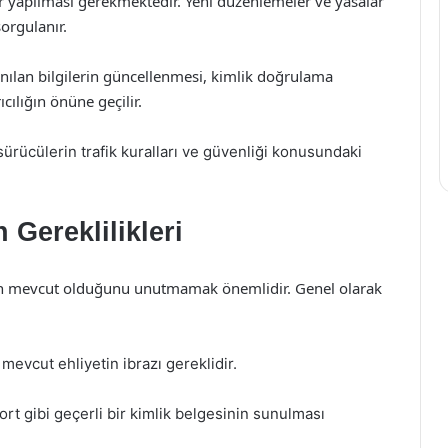
r yapılması gerekmektedir. Yeni düzenlemeler ve yasalar
sorgulanır.
lanılan bilgilerin güncellenmesi, kimlik doğrulama
ıcılığın önüne geçilir.
 sürücülerin trafik kuralları ve güvenliği konusundaki
 Gereklilikleri
tların mevcut olduğunu unutmamak önemlidir. Genel olarak
 mevcut ehliyetin ibrazı gereklidir.
rt gibi geçerli bir kimlik belgesinin sunulması