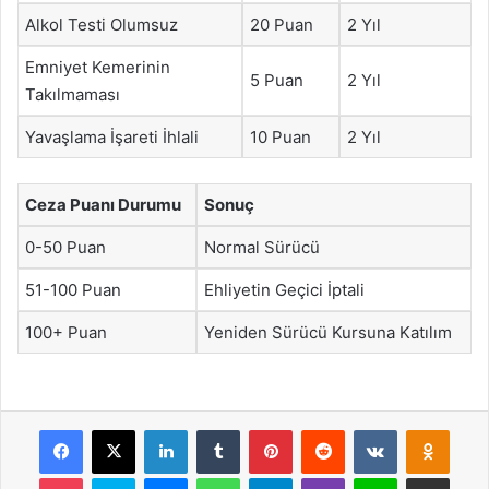
Alkol Testi Olumsuz
20 Puan
2 Yıl
Emniyet Kemerinin
5 Puan
2 Yıl
Takılmaması
Yavaşlama İşareti İhlali
10 Puan
2 Yıl
Ceza Puanı Durumu
Sonuç
0-50 Puan
Normal Sürücü
51-100 Puan
Ehliyetin Geçici İptali
100+ Puan
Yeniden Sürücü Kursuna Katılım
Facebook
X
LinkedIn
Tumblr
Pinterest
Reddit
VKontakte
Odnok
Pocket
Skype
Messenger
WhatsApp
Telegram
Viber
Line
E-Posta ile payla