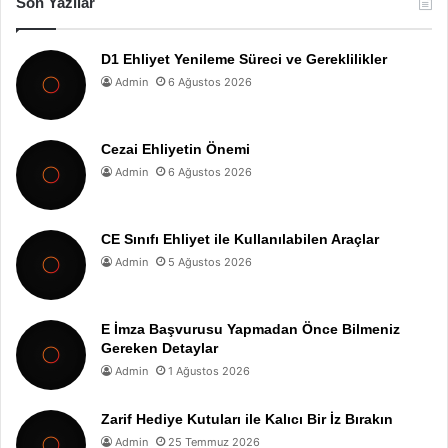
Son Yazılar
D1 Ehliyet Yenileme Süreci ve Gereklilikler
Admin
6 Ağustos 2026
Cezai Ehliyetin Önemi
Admin
6 Ağustos 2026
CE Sınıfı Ehliyet ile Kullanılabilen Araçlar
Admin
5 Ağustos 2026
E İmza Başvurusu Yapmadan Önce Bilmeniz
Gereken Detaylar
Admin
1 Ağustos 2026
Zarif Hediye Kutuları ile Kalıcı Bir İz Bırakın
Admin
25 Temmuz 2026