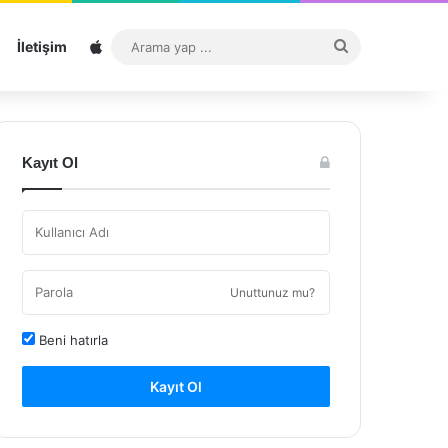
Sitemap
Arama
İletişim
yap
...
Kayıt Ol
Unuttunuz mu?
Beni hatırla
Kayıt Ol