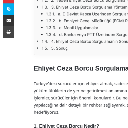
2. Neden Ehliyet Ceza Borcu Sorgulama 
Skype
3. Ehliyet Ceza Borcu Sorgulama Yönteml
a. E-Devlet Kapısı Üzerinden Sorgul
E-Posta ile paylaş
b. Emniyet Genel Müdürlüğü (EGM) R
Yazdır
c. Mobil Uygulamalar
d. Banka veya PTT Üzerinden Sorgu
4. Ehliyet Ceza Borcu Sorgulamanın Sonu
5. Sonuç
Ehliyet Ceza Borcu Sorgulama 
Türkiye’deki sürücüler için ehliyet almak, sadec
yükümlülüklerin de yerine getirilmesi anlamına gel
işlemler, sürücüler için önemli konulardır. Bu n
yapılacağına dair detaylı bir rehber sağlayarak, 
hedefliyoruz.
1. Ehliyet Ceza Borcu Nedir?