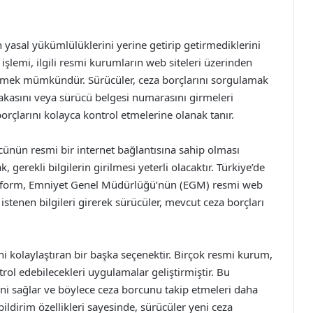
 yasal yükümlülüklerini yerine getirip getirmediklerini
şlemi, ilgili resmi kurumların web siteleri üzerinden
irmek mümkündür. Sürücüler, ceza borçlarını sorgulamak
plakasını veya sürücü belgesi numarasını girmeleri
rçlarını kolayca kontrol etmelerine olanak tanır.
cünün resmi bir internet bağlantısına sahip olması
, gerekli bilgilerin girilmesi yeterli olacaktır. Türkiye’de
platform, Emniyet Genel Müdürlüğü’nün (EGM) resmi web
tenen bilgileri girerek sürücüler, mevcut ceza borçları
 kolaylaştıran bir başka seçenektir. Birçok resmi kurum,
ntrol edebilecekleri uygulamalar geliştirmiştir. Bu
ini sağlar ve böylece ceza borcunu takip etmeleri daha
ildirim özellikleri sayesinde, sürücüler yeni ceza