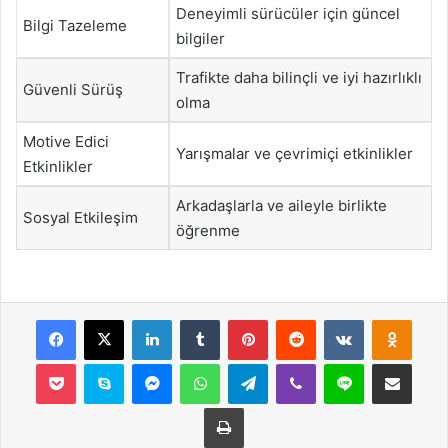
Deneyimli sürücüler için güncel
Bilgi Tazeleme
bilgiler
Trafikte daha bilinçli ve iyi hazırlıklı
Güvenli Sürüş
olma
Motive Edici
Yarışmalar ve çevrimiçi etkinlikler
Etkinlikler
Arkadaşlarla ve aileyle birlikte
Sosyal Etkileşim
öğrenme
Facebook
X
LinkedIn
Tumblr
Pinterest
Reddit
VKontakte
Odnok
Pocket
Skype
Messenger
WhatsApp
Telegram
Viber
Line
E-Posta ile payla
Yazdır