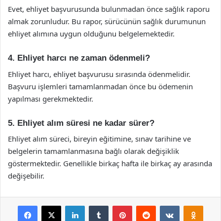
Evet, ehliyet başvurusunda bulunmadan önce sağlık raporu
almak zorunludur. Bu rapor, sürücünün sağlık durumunun
ehliyet alımına uygun olduğunu belgelemektedir.
4. Ehliyet harcı ne zaman ödenmeli?
Ehliyet harcı, ehliyet başvurusu sırasında ödenmelidir.
Başvuru işlemleri tamamlanmadan önce bu ödemenin
yapılması gerekmektedir.
5. Ehliyet alım süresi ne kadar sürer?
Ehliyet alım süreci, bireyin eğitimine, sınav tarihine ve
belgelerin tamamlanmasına bağlı olarak değişiklik
göstermektedir. Genellikle birkaç hafta ile birkaç ay arasında
değişebilir.
Facebook
X
LinkedIn
Tumblr
Pinterest
Reddit
VKontakte
Odnok