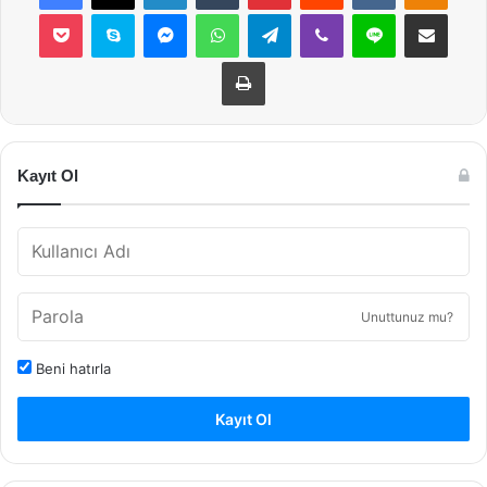
Pocket
Skype
Messenger
WhatsApp
Telegram
Viber
Line
E-Posta ile payla
Yazdır
Kayıt Ol
Unuttunuz mu?
Beni hatırla
Kayıt Ol