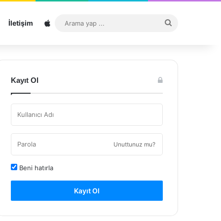
Sitemap
Arama
İletişim
yap
...
Kayıt Ol
Unuttunuz mu?
Beni hatırla
Kayıt Ol