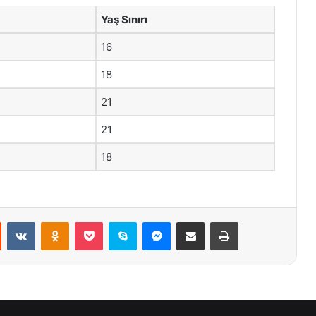
Yaş Sınırı
16
18
21
21
18
st
Reddit
VKontakte
Odnoklassniki
Pocket
Skype
Messenger
E-Posta ile paylaş
Yazdır