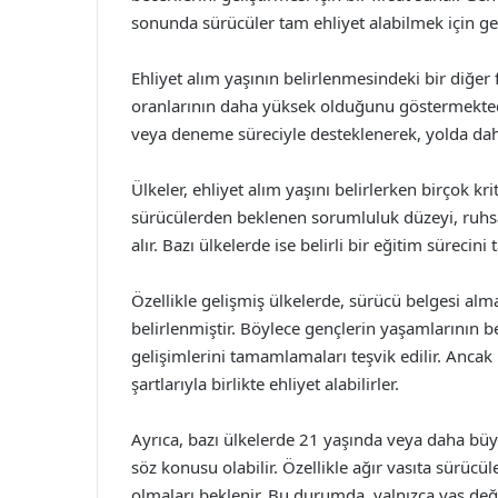
sonunda sürücüler tam ehliyet alabilmek için ge
Ehliyet alım yaşının belirlenmesindeki bir diğer 
oranlarının daha yüksek olduğunu göstermektedi
veya deneme süreciyle desteklenerek, yolda daha
Ülkeler, ehliyet alım yaşını belirlerken birçok k
sürücülerden beklenen sorumluluk düzeyi, ruhsal v
alır. Bazı ülkelerde ise belirli bir eğitim süre
Özellikle gelişmiş ülkelerde, sürücü belgesi alma
belirlenmiştir. Böylece gençlerin yaşamlarının be
gelişimlerini tamamlamaları teşvik edilir. Ancak b
şartlarıyla birlikte ehliyet alabilirler.
Ayrıca, bazı ülkelerde 21 yaşında veya daha büyü
söz konusu olabilir. Özellikle ağır vasıta sürücül
olmaları beklenir. Bu durumda, yalnızca yaş deği