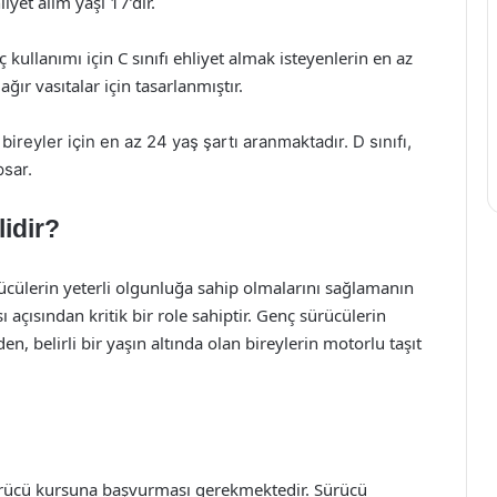
iyet alım yaşı 17’dir.
 kullanımı için C sınıfı ehliyet almak isteyenlerin en az
ğır vasıtalar için tasarlanmıştır.
ireyler için en az 24 yaş şartı aranmaktadır. D sınıfı,
psar.
idir?
ürücülerin yeterli olgunluğa sahip olmalarını sağlamanın
ı açısından kritik bir role sahiptir. Genç sürücülerin
en, belirli bir yaşın altında olan bireylerin motorlu taşıt
 sürücü kursuna başvurması gerekmektedir. Sürücü