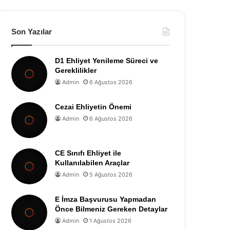
Son Yazılar
D1 Ehliyet Yenileme Süreci ve
Gereklilikler
Admin
6 Ağustos 2026
Cezai Ehliyetin Önemi
Admin
6 Ağustos 2026
CE Sınıfı Ehliyet ile
Kullanılabilen Araçlar
Admin
5 Ağustos 2026
E İmza Başvurusu Yapmadan
Önce Bilmeniz Gereken Detaylar
Admin
1 Ağustos 2026