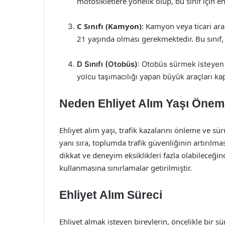
motosikletlere yönelik olup, bu sınıf için ehl
C Sınıfı (Kamyon)
: Kamyon veya ticari araç
21 yaşında olması gerekmektedir. Bu sınıf, a
D Sınıfı (Otobüs)
: Otobüs sürmek isteyen b
yolcu taşımacılığı yapan büyük araçları ka
Neden Ehliyet Alım Yaşı Öneml
Ehliyet alım yaşı, trafik kazalarını önleme ve s
yanı sıra, toplumda trafik güvenliğinin artırılmas
dikkat ve deneyim eksiklikleri fazla olabileceğind
kullanmasına sınırlamalar getirilmiştir.
Ehliyet Alım Süreci
Ehliyet almak isteyen bireylerin, öncelikle bir