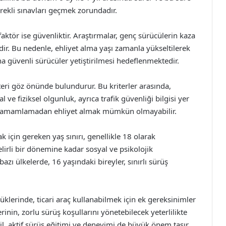
rekli sınavları geçmek zorundadır.
faktör ise güvenliktir. Araştırmalar, genç sürücülerin kaza
r. Bu nedenle, ehliyet alma yaşı zamanla yükseltilerek
 güvenli sürücüler yetiştirilmesi hedeflenmektedir.
riteri göz önünde bulundurur. Bu kriterler arasında,
e fiziksel olgunluk, ayrıca trafik güvenliği bilgisi yer
cini tamamlamadan ehliyet almak mümkün olmayabilir.
k için gereken yaş sınırı, genellikle 18 olarak
lirli bir dönemine kadar sosyal ve psikolojik
azı ülkelerde, 16 yaşındaki bireyler, sınırlı sürüş
klerinde, ticari araç kullanabilmek için ek gereksinimler
erinin, zorlu sürüş koşullarını yönetebilecek yeterlilikte
l, aktif sürüş eğitimi ve deneyimi de büyük önem taşır.