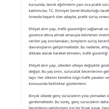
kursunda, teorik eğitimlerin yanı sıra pratik sür
katılımcılar, T.C. Emniyet Genel Müdürlüğü tarafı
sınavda başarılı olan adaylar, pratik sürüş sınav
Ehliyet alım yaşı, trafik güvenliğini sağlamak ve
güvence altına almak amacıyla belirlenen önemli 
verilen yaş sınırlamaları, bireylerin sürüş beceri
davranışlarını geliştirmektedir. Bu nedenle, ehliy
dikkate alarak hareket etmeleri, trafik güvenliğ
Ehliyet alım yaşı, ülkeden ülkeye değişiklik göste
değişir. Bu yaş sınırı, sürücülük becerilerinin 
taşır. Her ülkenin kendine özgü trafik yasaları v
konusunda farklılıklar gözlemlenir.
Birçok ülkede genç sürücülerin yola çıkmadan ö
gerekmektedir. Bu süreç, genç sürücülerin daha 
becerilerini geliştirmesi için bir fırsat sunar. G