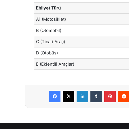
Ehliyet Türü
A1 (Motosiklet)
B (Otomobil)
C (Ticari Araç)
D (Otobüs)
E (Eklentili Araçlar)
Facebook
X
LinkedIn
Tumblr
Pintere