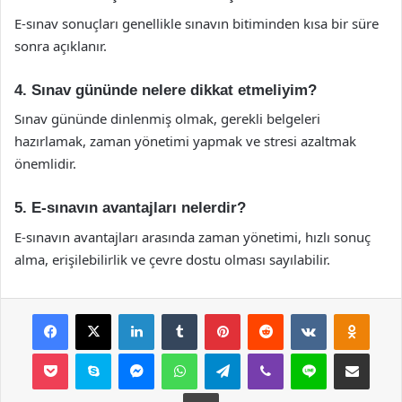
E-sınav sonuçları genellikle sınavın bitiminden kısa bir süre
sonra açıklanır.
4. Sınav gününde nelere dikkat etmeliyim?
Sınav gününde dinlenmiş olmak, gerekli belgeleri
hazırlamak, zaman yönetimi yapmak ve stresi azaltmak
önemlidir.
5. E-sınavın avantajları nelerdir?
E-sınavın avantajları arasında zaman yönetimi, hızlı sonuç
alma, erişilebilirlik ve çevre dostu olması sayılabilir.
Facebook
X
LinkedIn
Tumblr
Pinterest
Reddit
VKontakte
Odnok
Pocket
Skype
Messenger
WhatsApp
Telegram
Viber
Line
E-Posta ile payla
Yazdır