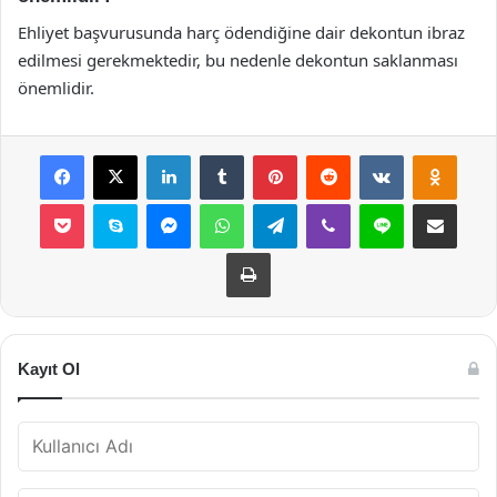
Ehliyet başvurusunda harç ödendiğine dair dekontun ibraz
edilmesi gerekmektedir, bu nedenle dekontun saklanması
önemlidir.
Facebook
X
LinkedIn
Tumblr
Pinterest
Reddit
VKontakte
Odnok
Pocket
Skype
Messenger
WhatsApp
Telegram
Viber
Line
E-Posta ile payla
Yazdır
Kayıt Ol