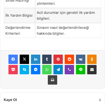
Sınav Hazırlığı
yöntemleri.
Acil durumlar için gerekli ilk yardım
İlk Yardım Bilgisi
bilgileri.
Değerlendirme
Sınavın nasıl değerlendirileceği
Kriterleri
hakkında bilgiler.
Facebook
X
LinkedIn
Tumblr
Pinterest
Reddit
VKontakte
Odnok
Pocket
Skype
Messenger
WhatsApp
Telegram
Viber
Line
E-Posta ile payla
Yazdır
Kayıt Ol